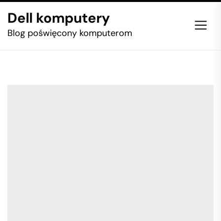
Skip
Dell komputery
to
the
Blog poświęcony komputerom
content