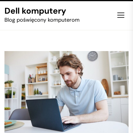
Skip
Dell komputery
to
the
Blog poświęcony komputerom
content