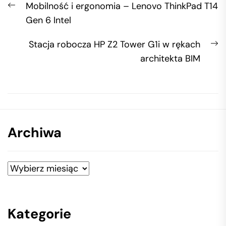
Previous
Mobilność i ergonomia – Lenovo ThinkPad T14
wpisu
post:
Gen 6 Intel
N
Stacja robocza HP Z2 Tower G1i w rękach
po
architekta BIM
Archiwa
Archiwa
Kategorie