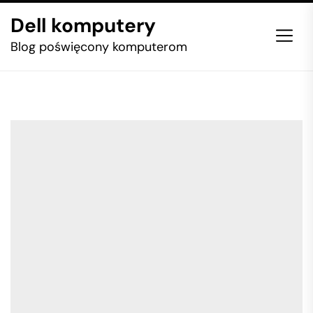
Skip
Dell komputery
to
the
Blog poświęcony komputerom
content