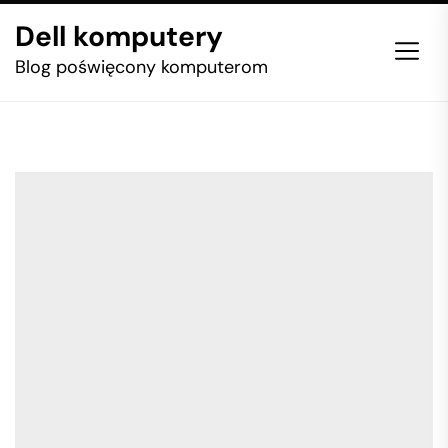
Skip
Dell komputery
to
the
Blog poświęcony komputerom
content