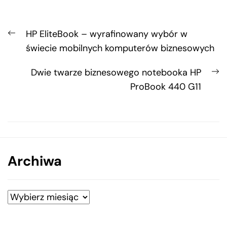
Nawigacja
Previous
HP EliteBook – wyrafinowany wybór w
wpisu
post:
świecie mobilnych komputerów biznesowych
N
Dwie twarze biznesowego notebooka HP
po
ProBook 440 G11
Archiwa
Archiwa