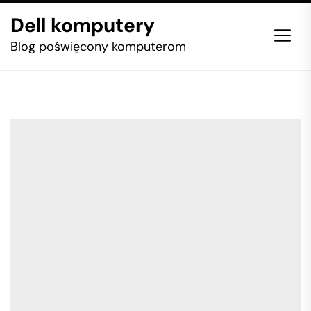
Skip
Dell komputery
to
the
Blog poświęcony komputerom
content