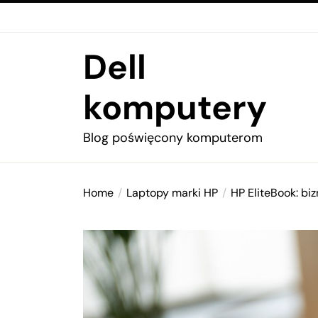
Skip
to
the
Dell
content
komputery
Blog poświęcony komputerom
Home
Laptopy marki HP
HP EliteBook: b