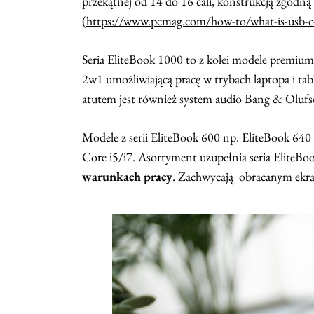
przekątnej od 14 do 16 cali, konstrukcją zg
(
https://www.pcmag.com/how-to/what-is-usb-c-
Seria EliteBook 1000 to z kolei modele premiu
2w1 umożliwiającą pracę w trybach laptopa i ta
atutem jest również system audio Bang & Olufse
Modele z serii EliteBook 600 np. EliteBook 640
Core i5/i7. Asortyment uzupełnia seria Elite
warunkach pracy
. Zachwycają obracanym ekra