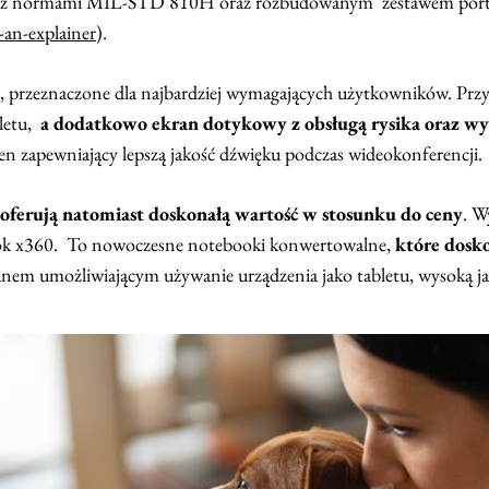
odną z normami MIL-STD 810H oraz rozbudowanym zestawem por
an-explainer
).
m, przeznaczone dla najbardziej wymagających użytkowników. P
bletu,
a dodatkowo ekran dotykowy z obsługą rysika oraz wy
n zapewniający lepszą jakość dźwięku podczas wideokonferencji.
oferują natomiast doskonałą wartość w stosunku do ceny
. W
Book x360. To nowoczesne notebooki konwertowalne,
które dosk
nem umożliwiającym używanie urządzenia jako tabletu, wysoką ja