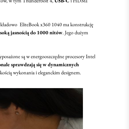
tów, w tym Thunderbolt 4,
USB-C
i HDMI
rzykładowo EliteBook x360 1040 ma konstrukcję
soką jasnością do 1000 nitów
. Jego dużym
yposażone są w energooszczędne procesory Intel
onale sprawdzają się w dynamicznych
kością wykonania i eleganckim designem.