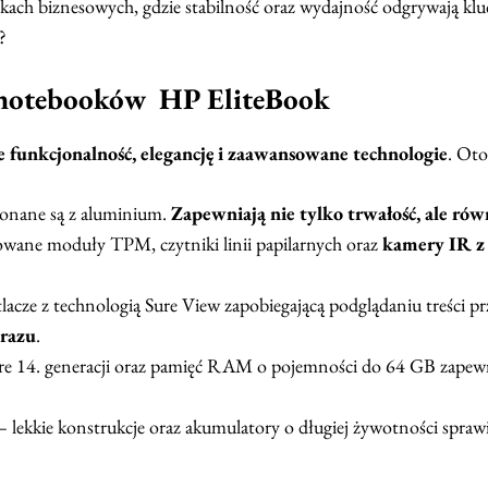
skach biznesowych, gdzie stabilność oraz wydajność odgrywają kluc
?
a notebooków HP EliteBook
ie funkcjonalność, elegancję i zaawansowane technologie
. Oto
onane są z aluminium.
Zapewniają nie tylko trwałość, ale rów
rowane moduły TPM, czytniki linii papilarnych oraz
kamery IR z
tlacze z technologią Sure View zapobiegającą podglądaniu treści 
brazu
.
re 14. generacji oraz pamięć RAM o pojemności do 64 GB zapewn
 lekkie konstrukcje oraz akumulatory o długiej żywotności sprawia