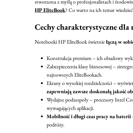
stworzona z myślą o profesjonalistach i środowi
HP EliteBook
? Co warto na ich temat wiedzieć
Cechy charakterystyczne dl
Notebooki HP EliteBook świetnie
łączą w sob
Konstrukcja premium – ich obudowy wyk
Zabezpieczenia klasy biznesowej – zinteg
najnowszych EliteBookach.
Ekrany o wysokiej rozdzielczości – wyświe
zapewniają zawsze doskonałą jakość o
Wydajne podzespoły – procesory Intel Co
wymagających aplikacji.
Mobilność i długi czas pracy na baterii
–
podróży.