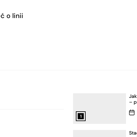
 o linii
Jak
– p
1
Sta