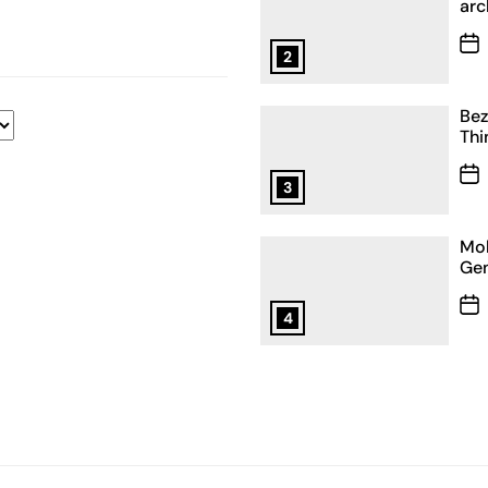
arc
2
Bez
Thi
3
Mob
Gen
4