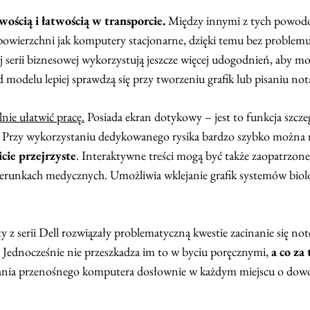
ścią i łatwością w transporcie.
Między innymi z tych powodów
powierzchni jak komputery stacjonarne, dzięki temu bez problemu
serii biznesowej wykorzystują jeszcze więcej udogodnień, aby mobi
 modelu lepiej sprawdzą się przy tworzeniu grafik lub pisaniu not
ie ułatwić pracę.
Posiada ekran dotykowy – jest to funkcja szcz
tki. Przy wykorzystaniu dedykowanego rysika bardzo szybko można 
cie przejrzyste
. Interaktywne treści mogą być także zaopatrzone
erunkach medycznych. Umożliwia wklejanie grafik systemów biol
z serii Dell rozwiązały problematyczną kwestie zacinanie się n
. Jednocześnie nie przeszkadza im to w byciu poręcznymi,
a co z
ania przenośnego komputera dosłownie w każdym miejscu o dowo