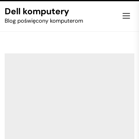
Skip
Dell komputery
to
the
Blog poświęcony komputerom
content