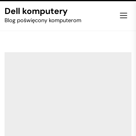
Skip
Dell komputery
to
the
Blog poświęcony komputerom
content