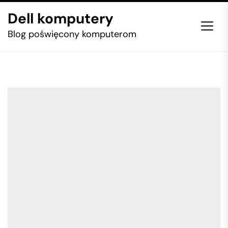
Skip
Dell komputery
to
the
Blog poświęcony komputerom
content